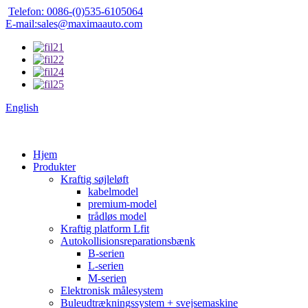
Telefon: 0086-(0)535-6105064
E-mail:sales@maximaauto.com
English
Hjem
Produkter
Kraftig søjleløft
kabelmodel
premium-model
trådløs model
Kraftig platform Lfit
Autokollisionsreparationsbænk
B-serien
L-serien
M-serien
Elektronisk målesystem
Buleudtrækningssystem + svejsemaskine