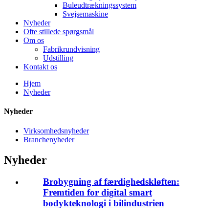
Buleudtrækningssystem
Svejsemaskine
Nyheder
Ofte stillede spørgsmål
Om os
Fabrikrundvisning
Udstilling
Kontakt os
Hjem
Nyheder
Nyheder
Virksomhedsnyheder
Branchenyheder
Nyheder
Brobygning af færdighedskløften:
Fremtiden for digital smart
bodykteknologi i bilindustrien