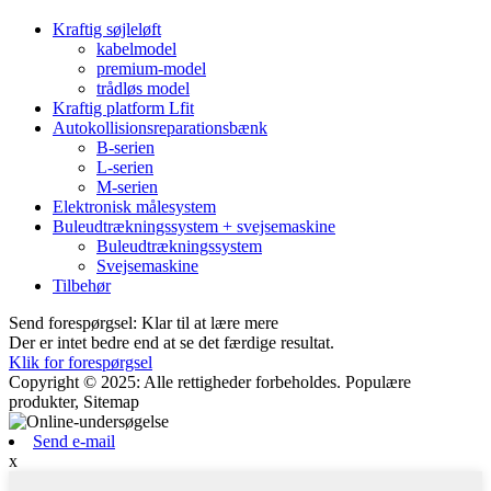
Kraftig søjleløft
kabelmodel
premium-model
trådløs model
Kraftig platform Lfit
Autokollisionsreparationsbænk
B-serien
L-serien
M-serien
Elektronisk målesystem
Buleudtrækningssystem + svejsemaskine
Buleudtrækningssystem
Svejsemaskine
Tilbehør
Send forespørgsel: Klar til at lære mere
Der er intet bedre end at se det færdige resultat.
Klik for forespørgsel
Copyright © 2025: Alle rettigheder forbeholdes. Populære
produkter, Sitemap
Send e-mail
x