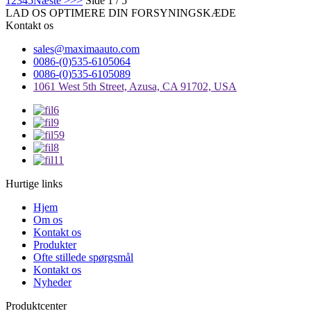
1
2
3
4
5
Næste >
>>
Side 1 / 5
LAD OS OPTIMERE DIN FORSYNINGSKÆDE
Kontakt os
sales@maximaauto.com
0086-(0)535-6105064
0086-(0)535-6105089
1061 West 5th Street, Azusa, CA 91702, USA
Hurtige links
Hjem
Om os
Kontakt os
Produkter
Ofte stillede spørgsmål
Kontakt os
Nyheder
Produktcenter